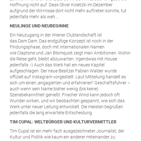
Hoffnung nicht auf. Dass Oliver Koletzki im Dezember
aufgrund der Wirrnisse dort nicht mehr auftreten konnte, tut
jedenfalls mehr als weh...
NEULINGE UND NEUBEGINNE
Ein Neuzugang in der Wiener Clublandschaft ist
das Dam Dam. Das endgültige Konzept ist noch in der
Findungsphase, doch mit internationalen Namen
wie Claptone und Jan Blomquist zeigt man Ambitionen. Wohin
die Reise geht, bleibt abzuwarten. Irgendwas mit House
jedenfalls :-) Auch das Werk hat ein neues Kapitel
aufgeschlagen: Der neue Besitzer Fabian Walder wurde
offiziell auf Instagram vorgestellt. Laut Mitteilung handelt es
sich um einen „engagierten und erfahrenen“ Geschäftsführer –
auch wenn sein Name bisher wenig (bis keine)
Szenebekanntheit genießt. Frischer Wind kann jedoch oft
Wunder wirken, und wir beobachten gespannt, wie sich das
Werk unter neuer Leitung entwickelt. Die meisten begrüßen
jedenfalls die lang erwartete Entscheidung.
TIM CUPAL: WELTBÜRGER UND KULTURVERMITTLER
Tim Cupal ist ein mehr fach ausgezeichneter Journalist, der
Kultur und Politik wie kaum ein anderer miteinander zu