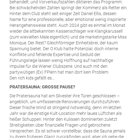
behandelt, und Vorverkaufszahlen diktieren das Programm.
Bei schwächelnden Zahlen springt der Kommerz als Retter ein.
Hinter dem Club steht seit einiger Zeit Daniel Ellis, dessen
Name für eine professionelle, aber emotional wenig inspirierte
Herangehensweise steht. Auch 2024 gibt es einmal im Monat
wieder die altbekannten Kassenschlager wie Klangkarussell
(zum wievielten Male eigentlich) und die marketingstarke Miss
Monique. Der Rest? Gleichförmiger Einheitsbrei, der kaum
Spannung bietet. Der O Klub hatte Potenzial, doch interne
Konflikte und fehlende Expertise und Geduld der
Führungsriege lassen wenig Hoffnung auf nachhaltige
Impulse für die Wiener Clubszene. Und auch mit den
partywütigen (Ex) FPlern hat man dort kein Problem.
Den rich kids gefällt es...
PRATERSAUNA: GROSSE PAUSE?
Die Pratersauna hat am Silvester ihre Türen geschlossen –
angeblich, um umfassende Renovierungen durchzuführen.
Dieser frische Wind ist dringend notwendig, denn im letzten
Jahr war die einstige Kult-Location mehr laues Lüftchen als
heißer Schuppen. Hinter den Kulissen dominierten zuletzt
Streitigkeiten über finanzielle Fragen und gebrochene
Versprechen. Es ist schwer vorstellbar, dass die Sauna jemals
zu ihrem früheren Glanz zurückfinden wird, aber ich gebe die