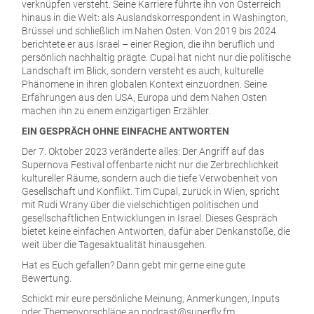
verknüpfen versteht. Seine Karriere führte ihn von Österreich
hinaus in die Welt: als Auslandskorrespondent in Washington,
Brüssel und schließlich im Nahen Osten. Von 2019 bis 2024
berichtete er aus Israel – einer Region, die ihn beruflich und
persönlich nachhaltig prägte. Cupal hat nicht nur die politische
Landschaft im Blick, sondern versteht es auch, kulturelle
Phänomene in ihren globalen Kontext einzuordnen. Seine
Erfahrungen aus den USA, Europa und dem Nahen Osten
machen ihn zu einem einzigartigen Erzähler.
EIN GESPRÄCH OHNE EINFACHE ANTWORTEN
Der 7. Oktober 2023 veränderte alles: Der Angriff auf das
Supernova Festival offenbarte nicht nur die Zerbrechlichkeit
kultureller Räume, sondern auch die tiefe Verwobenheit von
Gesellschaft und Konflikt. Tim Cupal, zurück in Wien, spricht
mit Rudi Wrany über die vielschichtigen politischen und
gesellschaftlichen Entwicklungen in Israel. Dieses Gespräch
bietet keine einfachen Antworten, dafür aber Denkanstöße, die
weit über die Tagesaktualität hinausgehen.
Hat es Euch gefallen? Dann gebt mir gerne eine gute
Bewertung.
Schickt mir eure persönliche Meinung, Anmerkungen, Inputs
oder Themenvorschläge an
podcast@superfly.fm
.