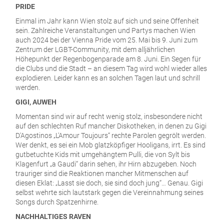
PRIDE
Einmal im Jahr kann Wien stolz auf sich und seine Offenheit
sein. Zahlreiche Veranstaltungen und Partys machen Wien
auch 2024 bei der Vienna Pride vom 25. Mai bis 9. Juni zum
Zentrum der LGBT-Community, mit dem alljährlichen
Höhepunkt der Regenbogenparade am 8. Juni. Ein Segen für
die Clubs und die Stadt – an diesem Tag wird wohl wieder alles
explodieren. Leider kann es an solchen Tagen laut und schrill
werden.
GIGI, AUWEH
Momentan sind wir auf recht wenig stolz, insbesondere nicht
auf den schlechten Ruf mancher Diskotheken, in denen zu Gigi
D'Agostinos „L'Amour Toujours“ rechte Parolen gegrölt werden.
Wer denkt, es sei ein Mob glatzköpfiger Hooligans, irrt. Es sind
gutbetuchte Kids mit umgehängtem Pulli, die von Sylt bis
Klagenfurt „a Gaudi“ darin sehen, ihr Hirn abzugeben. Noch
trauriger sind die Reaktionen mancher Mitmenschen auf
diesen Eklat: „Lasst sie doch, sie sind doch jung“… Genau. Gigi
selbst wehrte sich lautstark gegen die Vereinnahmung seines
Songs durch Spatzenhirne.
NACHHALTIGES RAVEN