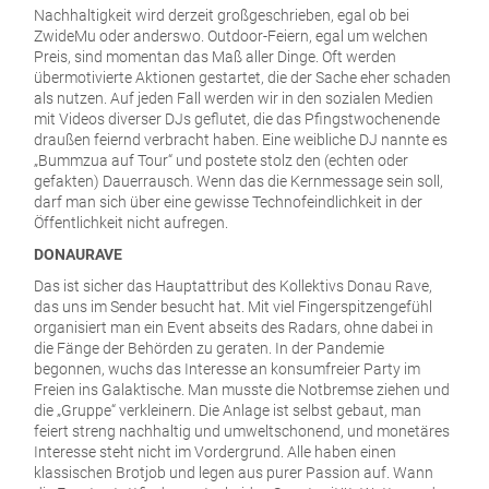
Nachhaltigkeit wird derzeit großgeschrieben, egal ob bei
ZwideMu oder anderswo. Outdoor-Feiern, egal um welchen
Preis, sind momentan das Maß aller Dinge. Oft werden
übermotivierte Aktionen gestartet, die der Sache eher schaden
als nutzen. Auf jeden Fall werden wir in den sozialen Medien
mit Videos diverser DJs geflutet, die das Pfingstwochenende
draußen feiernd verbracht haben. Eine weibliche DJ nannte es
„Bummzua auf Tour“ und postete stolz den (echten oder
gefakten) Dauerrausch. Wenn das die Kernmessage sein soll,
darf man sich über eine gewisse Technofeindlichkeit in der
Öffentlichkeit nicht aufregen.
DONAURAVE
Das ist sicher das Hauptattribut des Kollektivs Donau Rave,
das uns im Sender besucht hat. Mit viel Fingerspitzengefühl
organisiert man ein Event abseits des Radars, ohne dabei in
die Fänge der Behörden zu geraten. In der Pandemie
begonnen, wuchs das Interesse an konsumfreier Party im
Freien ins Galaktische. Man musste die Notbremse ziehen und
die „Gruppe“ verkleinern. Die Anlage ist selbst gebaut, man
feiert streng nachhaltig und umweltschonend, und monetäres
Interesse steht nicht im Vordergrund. Alle haben einen
klassischen Brotjob und legen aus purer Passion auf. Wann