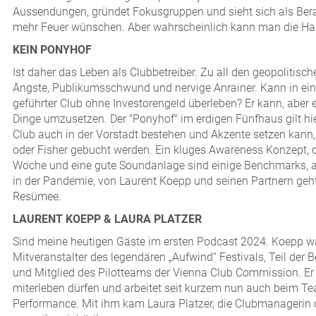
Aussendungen, gründet Fokusgruppen und sieht sich als Beratu
mehr Feuer wünschen. Aber wahrscheinlich kann man die Hand, 
KEIN PONYHOF
Ist daher das Leben als Clubbetreiber. Zu all den geopolitis
Ängste, Publikumsschwund und nervige Anrainer. Kann in eine
geführter Club ohne Investorengeld überleben? Er kann, aber e
Dinge umzusetzen. Der "Ponyhof" im erdigen Fünfhaus gilt hier
Club auch in der Vorstadt bestehen und Akzente setzen kann,
oder Fisher gebucht werden. Ein kluges Awareness Konzept, o
Woche und eine gute Soundanlage sind einige Benchmarks, au
in der Pandemie, von Laurent Koepp und seinen Partnern geht e
Resümee.
LAURENT KOEPP & LAURA PLATZER
Sind meine heutigen Gäste im ersten Podcast 2024. Koepp war
Mitveranstalter des legendären „Aufwind“ Festivals, Teil der 
und Mitglied des Pilotteams der Vienna Club Commission. Er
miterleben dürfen und arbeitet seit kurzem nun auch beim T
Performance. Mit ihm kam Laura Platzer, die Clubmanagerin de