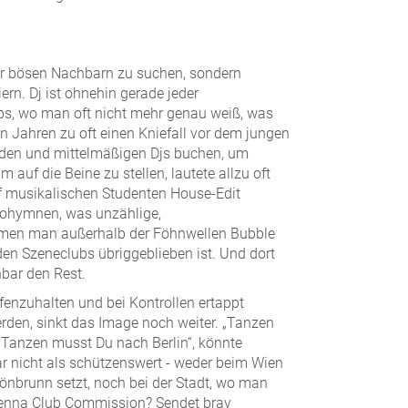
der bösen Nachbarn zu suchen, sondern
ern. Dj ist ohnehin gerade jeder
ubs, wo man oft nicht mehr genau weiß, was
 Jahren zu oft einen Kniefall vor dem jungen
nden und mittelmäßigen Djs buchen, um
auf die Beine zu stellen, lautete allzu oft
uf musikalischen Studenten House-Edit
alohymnen, was unzählige,
amen man außerhalb der Föhnwellen Bubble
den Szeneclubs übriggeblieben ist. Und dort
bar den Rest.
enzuhalten und bei Kontrollen ertappt
rden, sinkt das Image noch weiter. „Tanzen
m Tanzen musst Du nach Berlin“, könnte
bar nicht als schützenswert - weder beim Wien
önbrunn setzt, noch bei der Stadt, wo man
ienna Club Commission? Sendet brav