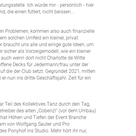
ngsstelle. Ich würde mir - persönlich - hier
die einen füttert, nicht beissen...
chen Problemen, kommen also auch finanzielle
m solchen Umfeld ein kleiner, privat
r braucht uns alle und einige gute Ideen, um
 sicher als Vorzeigemodell, wie ein kleiner
 auch wenn dort nicht Charlotte de Witte
ffene Decks für Jedermann/frau unter der
f die der Club setzt. Gegründet 2021, mitten
r nun ins dritte Geschäftsjahr. Zeit für ein
 Teil des Kollektives Tanz durch den Tag,
Betreiber des alten „Cobenzl“ (vor dem Umbau)
 hat Höhen und Tiefen der Event Branche
eam von Wolfgang Sauter und Pro
s Ponyhof ins Studio. Mehr hört ihr nur,