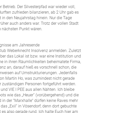
Betrieb. Der Silvesterpfad war wieder voll,
urften zufrieden bilanzieren, ab 2 Uhr gab es
 in den Neujahrstag hinein. Nur die Tage
üher auch anders war. Trotz der vollen Stadt
im nächsten Punkt wären.
eignisse am Jahresende
Club Weberknecht Insolvenz anmelden. Zuletzt
ber das Lokal ist bzw. war eine Institution und
ne in ihren Räumlichkeiten beheimatete Firma,
nz an, darauf hieß es vorschnell schon, die
 verweisen auf Umstrukturierungen. Jedenfalls
von Martin Ho, was zumindest nicht gerade
er zuständigen Personen fortgeführt werden.
und VIE I PEE aus allen Nähten. Ich bleibe
pots wie das „Heuer“ (vorübergehend) und die
und in der "Marxhalle" dürfen keine Raves mehr
 das „Exil“ in Vösendorf, denn dort gebuchte
t es also gerade rund. Ich halte Euch hier am