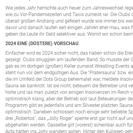
Wie jedes Jahr herrschte auch heuer zum Jahreswechsel reger 
wie zu Vor-Pandemiezeiten und Taxis zumeist rar. Die Clubs d
überall großen Andrang und gefeiert wurde wie immer bis weit
davor und danach laufen seit einigen Jahren eher mau, was fr
geben die Leute ihr Geld selektiver aus. Womit wir schon be
2024 EINE (DÜSTERE) VORSCHAU
Einfacher wird es 2024 sicher nicht, das haben schon die Er
gezeigt. Clubs strugglen am laufenden Band: So musste der 
gab es im dortigen (großen) Keller zumeist Wrestling Events a
steht nun vor dem endgültigen Aus. Die "Pratersauna" bzw. ei
die im Umfeld der Dots Group beheimatet war, meldete Insolve
Sauna sei bankrott. Ist sie nicht, beteuern die Betreiber und
hörte und las man zuletzt von einigen Insolvenzen im Reich 
optimistisch klang, aber der Betrieb soll laut Beteuerungen d
Programm gibt es jedenfalls und am Silvester platzten Sauna 
optimistisch. Daneben schlossen noch einige sehr beliebte S
drei „Robertos“, das „Jolly Roger“ sperrte erst gar nicht auf 
abgehalten werden. Dasselbe gilt (vorerst) scheinbar auch für
Acts hätten ins Jolly wandern sollen. Hinter den Kulissen geh