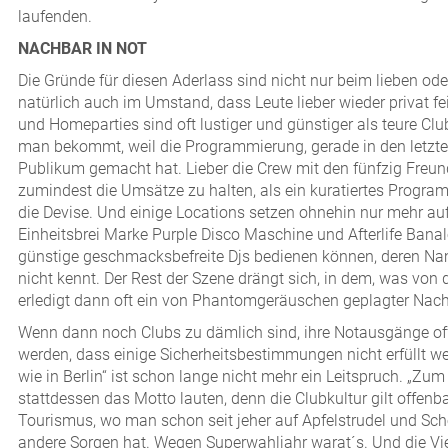
laufenden.
NACHBAR IN NOT
Die Gründe für diesen Aderlass sind nicht nur beim lieben o
natürlich auch im Umstand, dass Leute lieber wieder privat fei
und Homeparties sind oft lustiger und günstiger als teure Cl
man bekommt, weil die Programmierung, gerade in den letzten
Publikum gemacht hat. Lieber die Crew mit den fünfzig Freu
zumindest die Umsätze zu halten, als ein kuratiertes Programm 
die Devise. Und einige Locations setzen ohnehin nur mehr a
Einheitsbrei Marke Purple Disco Maschine und Afterlife Ban
günstige geschmacksbefreite Djs bedienen können, deren N
nicht kennt. Der Rest der Szene drängt sich, in dem, was von 
erledigt dann oft ein von Phantomgeräuschen geplagter Nach
Wenn dann noch Clubs zu dämlich sind, ihre Notausgänge off
werden, dass einige Sicherheitsbestimmungen nicht erfüllt we
wie in Berlin“ ist schon lange nicht mehr ein Leitspruch. „Zu
stattdessen das Motto lauten, denn die Clubkultur gilt offen
Tourismus, wo man schon seit jeher auf Apfelstrudel und Sch
andere Sorgen hat. Wegen Superwahljahr warat´s. Und die V